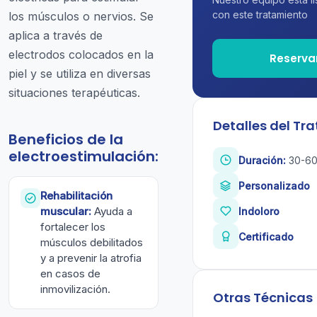
con este tratamiento
los músculos o nervios. Se
aplica a través de
electrodos colocados en la
Reserva
piel y se utiliza en diversas
situaciones terapéuticas.
Detalles del Tr
Beneficios de la
electroestimulación:
Duración:
30-60
Personalizado
Rehabilitación
muscular:
Ayuda a
Indoloro
fortalecer los
Certificado
músculos debilitados
y a prevenir la atrofia
en casos de
inmovilización.
Otras Técnicas