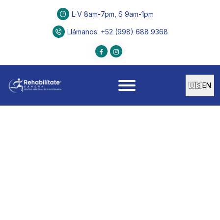
L-V 8am-7pm, S 9am-1pm
Llámanos
: +52 (998) 688 9368
🇺🇸
EN
FISIOTERAPIA
Electroestimulac
Uso de la electricidad con fines Terapéuticos,