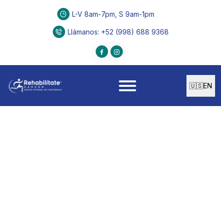
L-V 8am-7pm, S 9am-1pm
Llámanos
: +52 (998) 688 9368
🇺🇸
EN
FISIOTERAPIA
Ejercicio
funcional