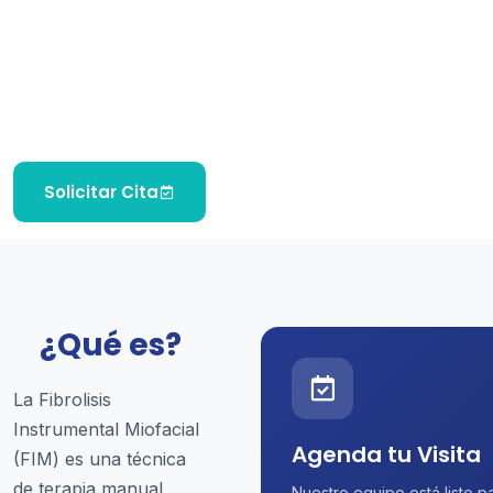
Técnica mejor conocida como “ganchos”, produce
efectos mecánicos y circulatorios con la finalidad
de devolver la libertad de movimiento a las
estructuras miofasciales que las habían perdido.
Solicitar Cita
¿Qué es?
La Fibrolisis
Instrumental Miofacial
Agenda tu Visita
(FIM) es una técnica
de terapia manual
Nuestro equipo está listo p