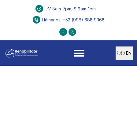
L-V 8am-7pm, S 9am-1pm
Llámanos
: +52 (998) 688 9368
🇺🇸
EN
FISIOTERAPIA
Fibrolisis
instrumental
miofascial